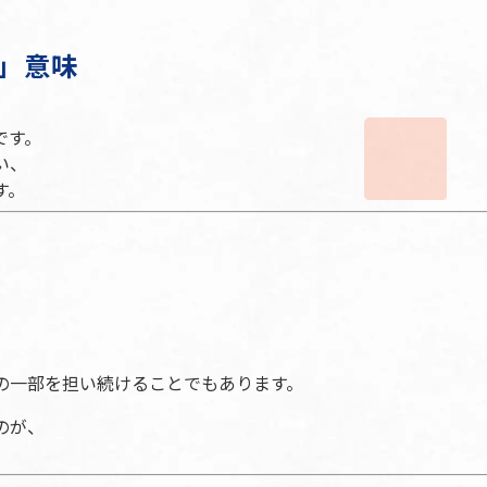
」意味
です。
い、
す。
の一部を担い続けることでもあります。
のが、