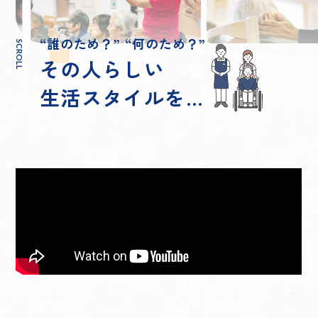
“誰のため？” “何のため？”
SCROLL
その人らしい
生活スタイルを…