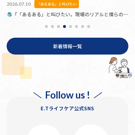
2026.07.03
「あるある」と叫びたい
「
い。現場のリアルと僕らの本音』 第4回：「時間通りにいるだけの人」と「現場を回しているあなた」の決定的な違い
『「あるある」と叫びたい。現場のリ
新着情報一覧
Follow us !
E.Tライフケア公式SNS