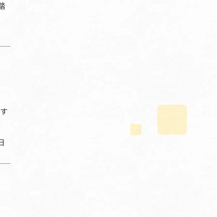
踏
なす
日